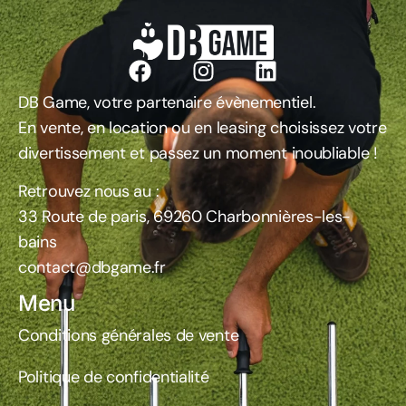
DB Game, votre partenaire évènementiel.
En vente, en location ou en leasing choisissez votre
divertissement et passez un moment inoubliable !
Retrouvez nous au :
33 Route de paris, 69260 Charbonnières-les-
bains
contact@dbgame.fr
Menu
Conditions générales de vente
Politique de confidentialité