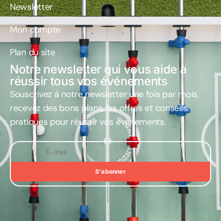
Newsletter
Mon compte
Plan du site
Notre newsletter qui vous aide à
réussir tous vos événements
Souscrivez à notre newsletter une fois par mois
,
recevez des bons plans, les offres et conseils
pratiques pour réussir vos événements.