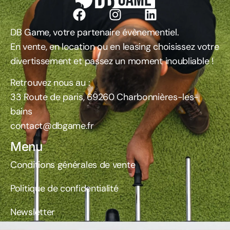
DB Game, votre partenaire évènementiel.
En vente, en location ou en leasing choisissez votre
divertissement et passez un moment inoubliable !
Retrouvez nous au :
33 Route de paris, 69260 Charbonnières-les-
bains
contact@dbgame.fr
Menu
Conditions générales de vente
Politique de confidentialité
Newsletter