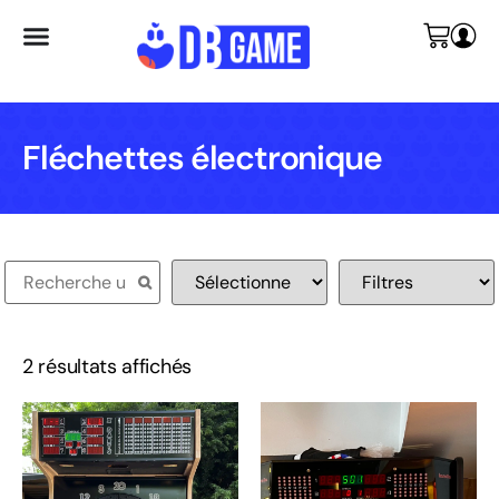
Fléchettes électronique
2 résultats affichés