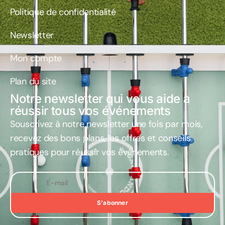
Politique de confidentialité
Newsletter
Mon compte
Plan du site
Notre newsletter qui vous aide à
réussir tous vos événements
Souscrivez à notre newsletter une fois par mois
,
recevez des bons plans, les offres et conseils
pratiques pour réussir vos événements.