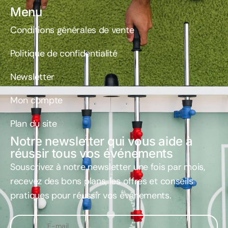
Menu
Conditions générales de vente
Politique de confidentialité
Newsletter
Mon compte
Plan du site
Notre newsletter qui vous aide à
réussir tous vos événements
Souscrivez à notre newsletter une fois par mois
,
recevez des bons plans, les offres et conseils
pratiques pour réussir vos événements.