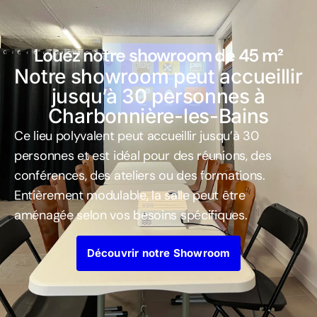
Louez notre showroom de 45 m²
Notre showroom peut accueillir
jusqu’à 30 personnes à
Charbonnière-les-Bains
Ce lieu polyvalent peut accueillir jusqu’à 30
personnes et est idéal pour des réunions, des
conférences, des ateliers ou des formations.
Entièrement modulable, la salle peut être
aménagée selon vos besoins spécifiques.
Découvrir notre Showroom