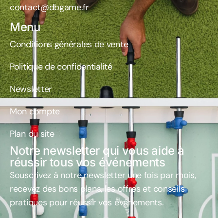
contact@dbgame.fr
Menu
Conditions générales de vente
Politique de confidentialité
Newsletter
Mon compte
Plan du site
Notre newsletter qui vous aide à
réussir tous vos événements
Souscrivez à notre newsletter une fois par mois
,
recevez des bons plans, les offres et conseils
pratiques pour réussir vos événements.