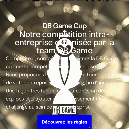
DB Game Cup
Notre compétition intra-
entreprise organisée par la
team DB Game
Compétiteur, compétitrice, rejoignez la DB Game
cup cette compétition intra-entreprise.
Nous proposons la réalisation d’un tournoi au sein
de votre entreprise team-building, fin d’année,
Une façon très fun de créer la cohésion des
équipes et d’ajouter du divertissement et
challenge au sein de votre entreprise
Découvrez les règles