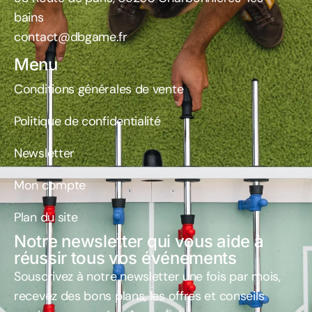
bains
contact@dbgame.fr
Menu
Conditions générales de vente
Politique de confidentialité
Newsletter
Mon compte
Plan du site
Notre newsletter qui vous aide à
réussir tous vos événements
Souscrivez à notre newsletter une fois par mois
,
recevez des bons plans, les offres et conseils